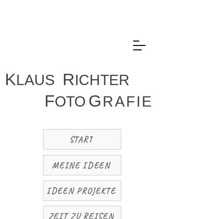
K
R
LAUS
ICHTER
F
G
OTO
R
A
F
I
E
START
MEINE IDEEN
IDEEN PROJEKTE
ZEIT ZU REISEN