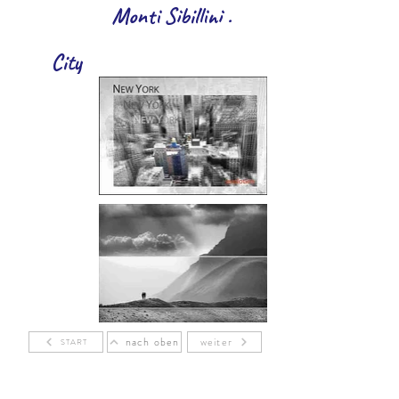
Monti Sibillini .
City
nach oben
weiter
START