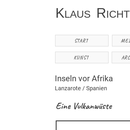
K
R
LAUS
ICH
START
ME
KUNST
AR
Inseln vor Afrika
Lanzarote / Spanien
Eine Vulkanwüste