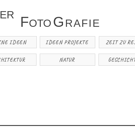
TER
F
G
OTO
R
A
F
I
E
INE IDEEN
IDEEN PROJEKTE
ZEIT ZU RE
CHITEKTUR
NATUR
GESCHICH