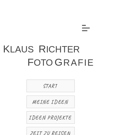
K
R
LAUS
ICHTER
F
G
OTO
R
A
F
I
E
START
MEINE IDEEN
IDEEN PROJEKTE
ZEIT ZU REISEN