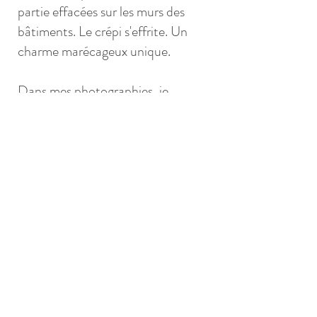
partie effacées sur les murs des
bâtiments. Le crépi s'effrite. Un
charme marécageux unique.
Dans mes photographies, je
souhaite placer les différentes
œuvres d'art au centre de
l'observation.
J'ai détaché les images des murs
afin de pouvoir les montrer comme
des œuvres individuelles, des
œuvres d'art. Je ne vois pas des
graffitis, je vois de l'art.
En marchant dans les ruelles
d'Orgosolo, les motifs et les