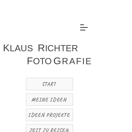
K
R
LAUS
ICHTER
F
G
OTO
R
A
F
I
E
START
MEINE IDEEN
IDEEN PROJEKTE
ZEIT ZU REISEN