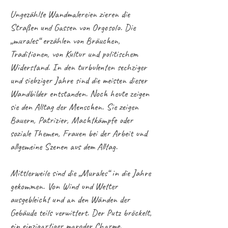
Ungezählte Wandmalereien zieren die
Straßen und Gassen von Orgosolo. Die
„murales“ erzählen von Bräuchen,
Traditionen, von Kultur und poli
tischem
Widerstand. In den turbulenten sechziger
und siebziger Jahre sind die meisten dieser
Wandbilder entstanden. Noch heute zeigen
sie den Alltag der Menschen. Sie zeigen
Bauern, Patrizier, Machtkämpfe oder
soziale Themen, Frauen bei der Arbeit und
allgemeine Szenen aus dem Alltag.
Mittlerweile sind die „Murales“ in die Jahre
gekommen. Von Wind und Wetter
ausgebleicht und an den Wänden der
Gebäude teils verwittert. Der Putz bröckelt,
ein
einzigartiger
maroder Charme.