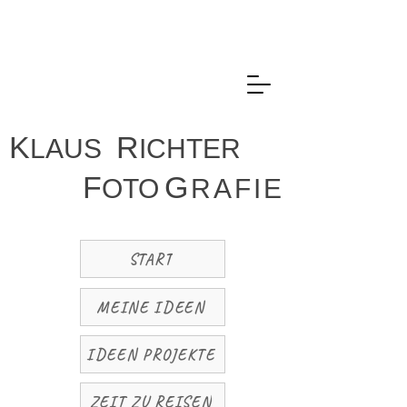
K
R
LAUS
ICHTER
F
G
OTO
R
A
F
I
E
START
MEINE IDEEN
IDEEN PROJEKTE
ZEIT ZU REISEN