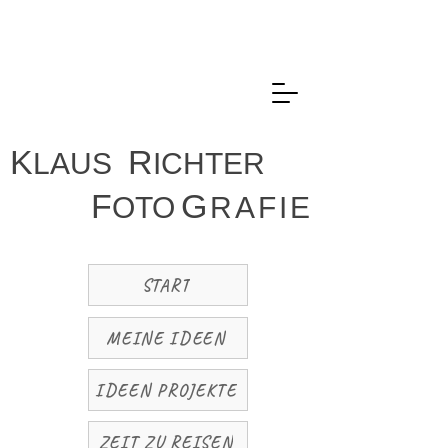
K
R
LAUS
ICHTER
F
G
OTO
R
A
F
I
E
START
MEINE IDEEN
IDEEN PROJEKTE
ZEIT ZU REISEN