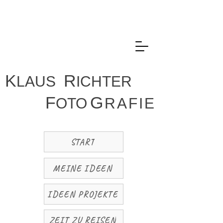
K
R
LAUS
ICHTER
F
G
OTO
R
A
F
I
E
START
MEINE IDEEN
IDEEN PROJEKTE
ZEIT ZU REISEN