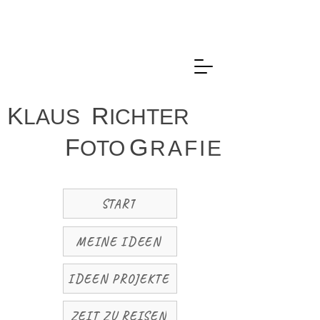
K
R
LAUS
ICHTER
F
G
OTO
R
A
F
I
E
START
MEINE IDEEN
IDEEN PROJEKTE
ZEIT ZU REISEN